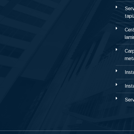
Serv
tap
Cerá
lami
Carp
metá
Inst
Inst
Serv