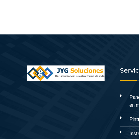
Servi
Pane
en 
Pint
Inst