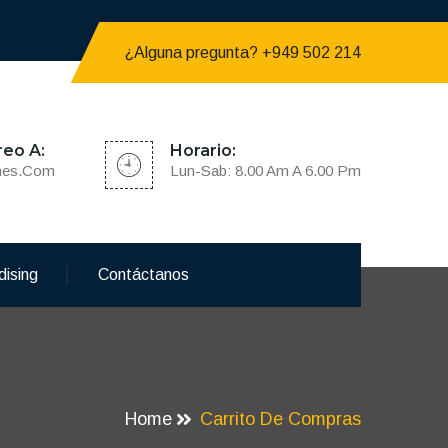
¿Alguna pregunta? +949 502 214
reo A:
Horario:
nes.com
Lun-Sab: 8.00 Am A 6.00 Pm
dising
Contáctanos
Home
Carrito De Compras