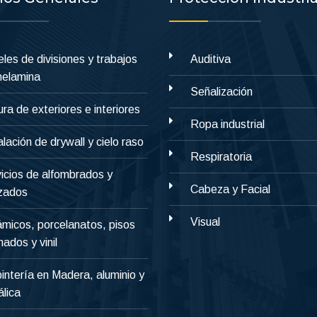
les de divisiones y trabajos
Auditiva
melamina
Señalización
ura de exteriores e interiores
Ropa industrial
alación de drywall y cielo raso
Respiratoria
icios de alfombrados y
Cabeza y Facial
izados
Visual
micos, porcelanatos, pisos
nados y vinil
intería en Madera, aluminio y
lica