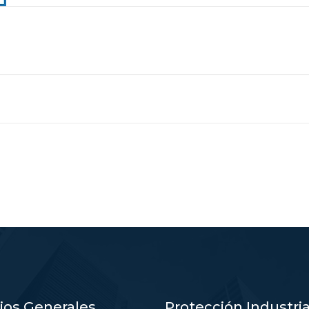
cios Generales
Protección Industria