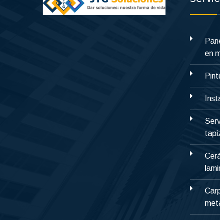
Pane
en 
Pint
Inst
Serv
tap
Cerá
lami
Carp
metá