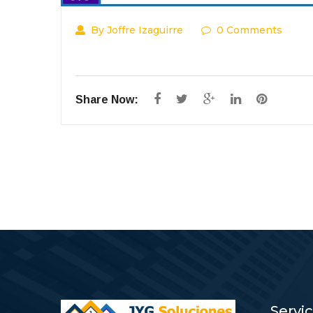
By Joffre Izaguirre
0 Comments
Share Now:
Servi