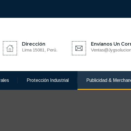
Dirección
Envíanos Un Cor
Lima 15081, Perú.
Ventas@jygsolucio
rales
Protección Industrial
Publicidad & Merchan