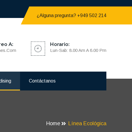
¿Alguna pregunta? +949 502 214
reo A:
Horario:
nes.com
Lun-Sab: 8.00 Am A 6.00 Pm
dising
Contáctanos
Home
Línea Ecológica