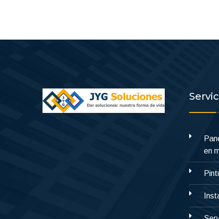
Servi
Pane
en 
Pint
Inst
Serv