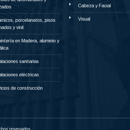
Cabeza y Facial
izados
Visual
micos, porcelanatos, pisos
nados y vinil
intería en Madera, aluminio y
lica
alaciones sanitarias
alaciones eléctricas
icios de construcción
chos reservados