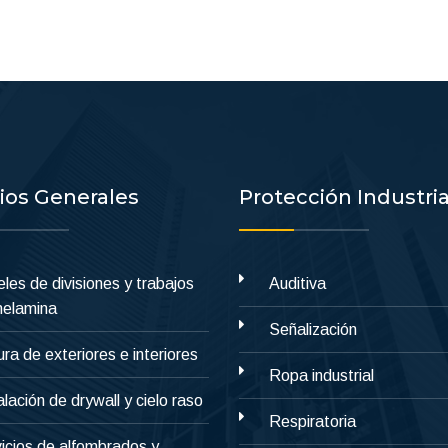
cios Generales
Protección Industria
les de divisiones y trabajos
Auditiva
melamina
Señalización
ura de exteriores e interiores
Ropa industrial
alación de drywall y cielo raso
Respiratoria
icios de alfombrados y