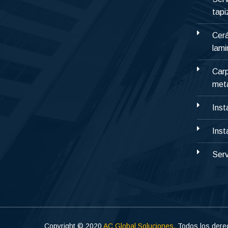
tap
Cerá
lami
Carp
metá
Inst
Inst
Serv
Copyright © 2020
AC Global Soluciones,
Todos los dere