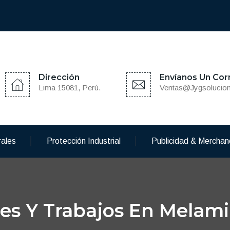
Dirección
Envíanos Un Cor
Lima 15081, Perú.
Ventas@jygsolucio
rales
Protección Industrial
Publicidad & Merchan
nes Y Trabajos En Melam