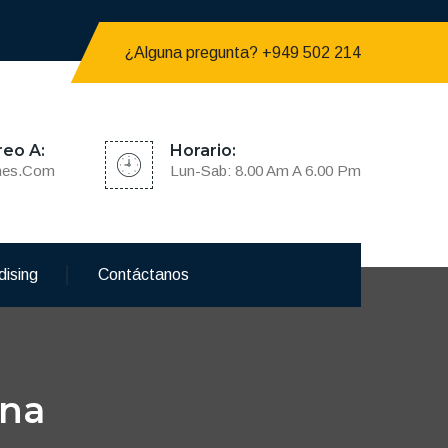
¿Alguna pregunta? +949 502 214
reo A:
Horario:
nes.com
Lun-Sab: 8.00 Am A 6.00 Pm
dising
Contáctanos
ina