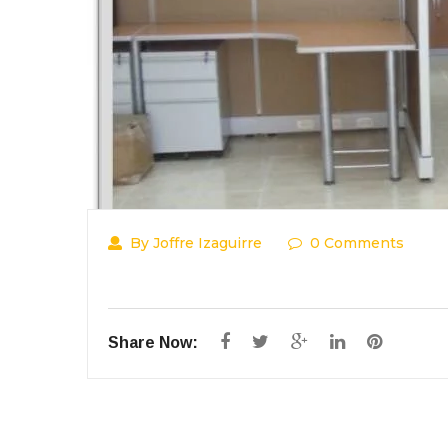
By Joffre Izaguirre
0 Comments
Share Now: