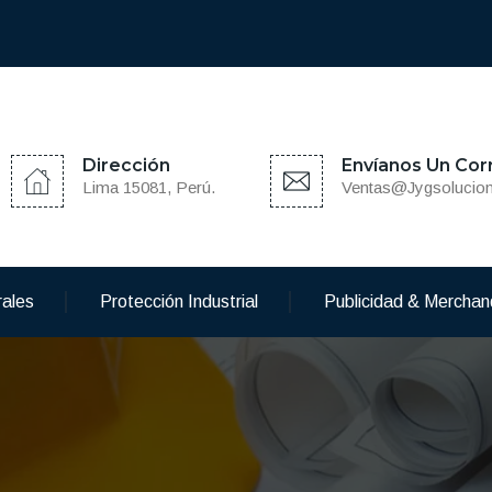
Dirección
Envíanos Un Cor
Lima 15081, Perú.
Ventas@jygsolucio
rales
Protección Industrial
Publicidad & Merchan