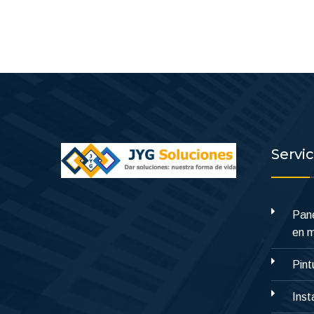
Servi
Pane
en 
Pint
Inst