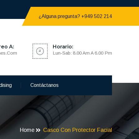
¿Alguna pregunta? +949 502 214
reo A:
Horario:
nes.com
Lun-Sab: 8.00 Am A 6.00 Pm
dising
Contáctanos
Home
Casco Con Protector Facial