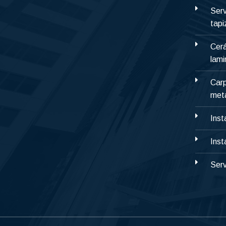
Serv
tap
Cerá
lami
Carp
metá
Inst
Inst
Serv